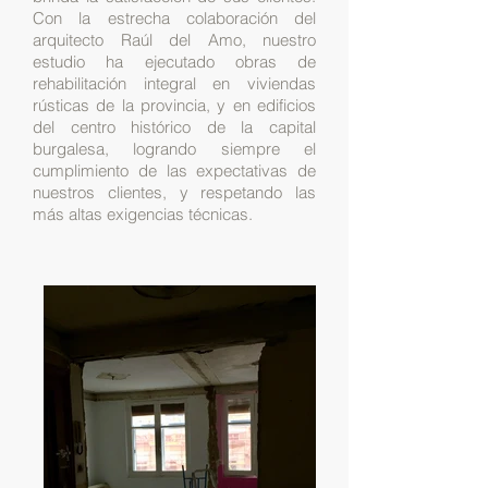
Con la estrecha colaboración del
arquitecto Raúl del Amo, nuestro
estudio ha ejecutado obras de
rehabilitación integral en viviendas
rústicas de la provincia, y en edificios
del centro histórico de la capital
burgalesa, logrando siempre el
cumplimiento de las expectativas de
nuestros clientes, y respetando las
más altas exigencias técnicas.