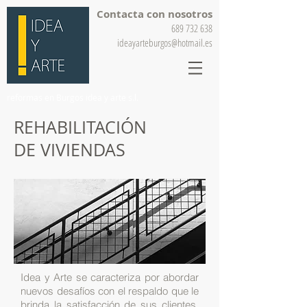
Contacta con nosotros
689 732 638
ideayarteburgos@hotmail.es
reformas en Burgos idea y arte s.l.
REHABILITACIÓN
DE VIVIENDAS
Idea y Arte se caracteriza por abordar
nuevos desafíos con el respaldo que le
brinda la satisfacción de sus clientes.